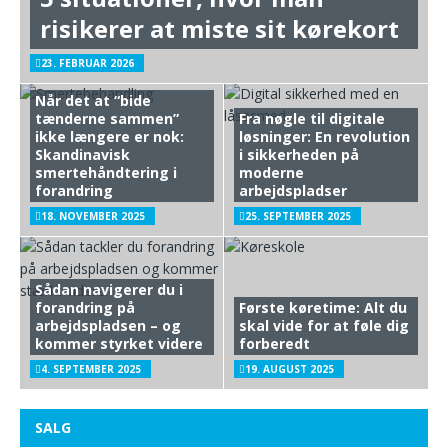
risikerer at miste sit kørekort
23. FEBRUAR 2026
Når det at “bide
tænderne sammen”
Fra nøgle til digitale
ikke længere er nok:
løsninger: En revolution
Skandinavisk
i sikkerheden på
smertehåndtering i
moderne
forandring
arbejdspladser
18. NOVEMBER 2025
25. SEPTEMBER 2025
Sådan navigerer du i
forandring på
Første køretime: Alt du
arbejdspladsen – og
skal vide for at føle dig
kommer styrket videre
forberedt
4. SEPTEMBER 2025
19. AUGUST 2025
SALG