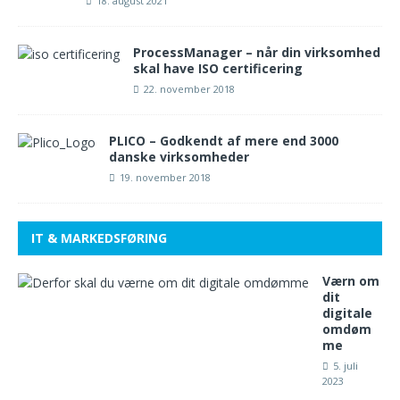
18. august 2021
ProcessManager – når din virksomhed
skal have ISO certificering
22. november 2018
PLICO – Godkendt af mere end 3000
danske virksomheder
19. november 2018
IT & MARKEDSFØRING
Værn om
dit
digitale
omdøm
me
5. juli
2023