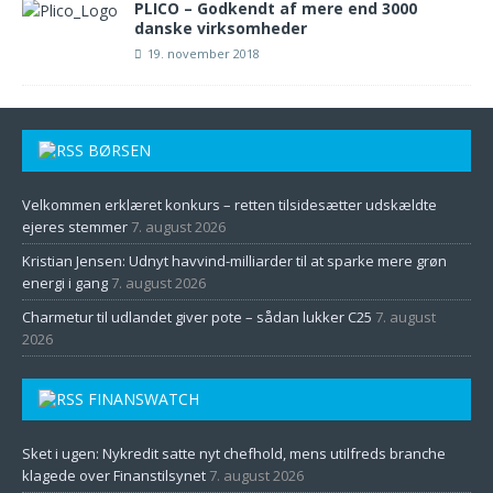
PLICO – Godkendt af mere end 3000
danske virksomheder
19. november 2018
BØRSEN
Velkommen erklæret konkurs – retten tilsidesætter udskældte
ejeres stemmer
7. august 2026
Kristian Jensen: Udnyt havvind-milliarder til at sparke mere grøn
energi i gang
7. august 2026
Charmetur til udlandet giver pote – sådan lukker C25
7. august
2026
FINANSWATCH
Sket i ugen: Nykredit satte nyt chefhold, mens utilfreds branche
klagede over Finanstilsynet
7. august 2026