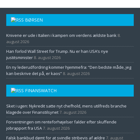
BØRSEN
Knivene er ude i Italien i kampen om verdens ældste bank
8.
august 2026
Han forlod Wall Street for Trump. Nu er han USA’s nye
justitsminister
8. august 2026
En ny lederudfordring kommer hjemmefra: “Den bedste måde, jeg
kan beskrive det på, er kaos”
8. august 2026
FINANSWATCH
Sket i ugen: Nykredit satte nyt chefhold, mens utilfreds branche
klagede over Finanstilsynet
7. august 2026
Forventningen om renteforhøjelser falder efter skuffende
jobrapport fra USA
7. august 2026
Falsk bankbud dømt for at svindle stribevis af ældre
7. august