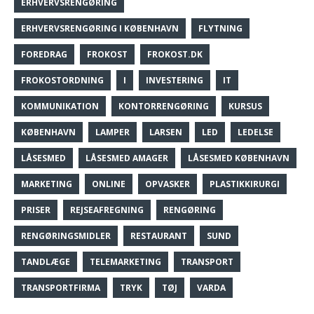
ERHVERVSRENGØRING
ERHVERVSRENGØRING I KØBENHAVN
FLYTNING
FOREDRAG
FROKOST
FROKOST.DK
FROKOSTORDNING
I
INVESTERING
IT
KOMMUNIKATION
KONTORRENGØRING
KURSUS
KØBENHAVN
LAMPER
LARSEN
LED
LEDELSE
LÅSESMED
LÅSESMED AMAGER
LÅSESMED KØBENHAVN
MARKETING
ONLINE
OPVASKER
PLASTIKKIRURGI
PRISER
REJSEAFREGNING
RENGØRING
RENGØRINGSMIDLER
RESTAURANT
SUND
TANDLÆGE
TELEMARKETING
TRANSPORT
TRANSPORTFIRMA
TRYK
TØJ
VARDA