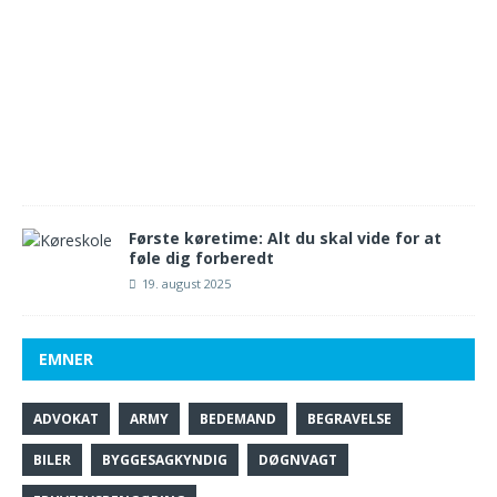
t
e
m
b
e
r
2
0
2
5
Første køretime: Alt du skal vide for at
føle dig forberedt
19. august 2025
EMNER
ADVOKAT
ARMY
BEDEMAND
BEGRAVELSE
BILER
BYGGESAGKYNDIG
DØGNVAGT