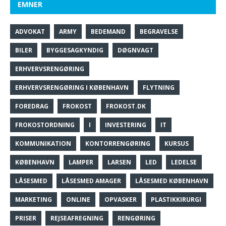
EMNER
ADVOKAT
ARMY
BEDEMAND
BEGRAVELSE
BILER
BYGGESAGKYNDIG
DØGNVAGT
ERHVERVSRENGØRING
ERHVERVSRENGØRING I KØBENHAVN
FLYTNING
FOREDRAG
FROKOST
FROKOST.DK
FROKOSTORDNING
I
INVESTERING
IT
KOMMUNIKATION
KONTORRENGØRING
KURSUS
KØBENHAVN
LAMPER
LARSEN
LED
LEDELSE
LÅSESMED
LÅSESMED AMAGER
LÅSESMED KØBENHAVN
MARKETING
ONLINE
OPVASKER
PLASTIKKIRURGI
PRISER
REJSEAFREGNING
RENGØRING