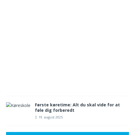
e
4
.
s
e
p
t
e
m
b
e
r
2
0
2
5
Første køretime: Alt du skal vide for at
føle dig forberedt
19. august 2025