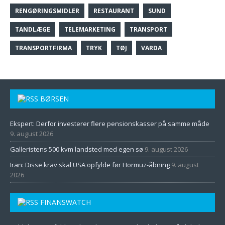
RENGØRINGSMIDLER
RESTAURANT
SUND
TANDLÆGE
TELEMARKETING
TRANSPORT
TRANSPORTFIRMA
TRYK
TØJ
VARDA
BØRSEN
Ekspert: Derfor investerer flere pensionskasser på samme måde
9. august 2026
Galleristens 500 kvm landsted med egen sø
9. august 2026
Iran: Disse krav skal USA opfylde før Hormuz-åbning
9. august
2026
FINANSWATCH