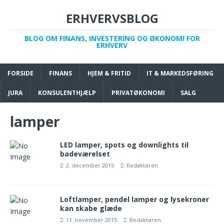
ERHVERVSBLOG
BLOG OM FINANS, INVESTERING OG ØKONOMI FOR
ERHVERV
FORSIDE
FINANS
HJEM & FRITID
IT & MARKEDSFØRING
JURA
KONSULENTHJÆLP
PRIVATØKONOMI
SALG
lamper
LED lamper, spots og downlights til
badeværelset
2. december 2015
Redaktøren
Loftlamper, pendel lamper og lysekroner
kan skabe glæde
11. november 2015
Redaktøren