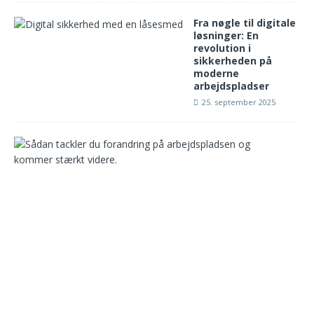
Fra nøgle til digitale
løsninger: En
revolution i
sikkerheden på
moderne
arbejdspladser
25. september 2025
S
å
d
a
n
n
a
v
i
g
e
r
e
r