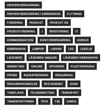
ERHVERVSRENGØRING
ERHVERVSRENGØRING I KØBENHAVN
FLYTNING
FOREDRAG
FROKOST
FROKOST.DK
FROKOSTORDNING
I
INVESTERING
IT
KOMMUNIKATION
KONTORRENGØRING
KURSUS
KØBENHAVN
LAMPER
LARSEN
LED
LEDELSE
LÅSESMED
LÅSESMED AMAGER
LÅSESMED KØBENHAVN
MARKETING
ONLINE
OPVASKER
PLASTIKKIRURGI
PRISER
REJSEAFREGNING
RENGØRING
RENGØRINGSMIDLER
RESTAURANT
SUND
TANDLÆGE
TELEMARKETING
TRANSPORT
TRANSPORTFIRMA
TRYK
TØJ
VARDA