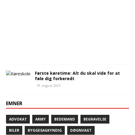
p
t
e
m
b
e
r
2
0
2
5
Første køretime: Alt du skal vide for at
føle dig forberedt
19. august 2025
EMNER
ADVOKAT
ARMY
BEDEMAND
BEGRAVELSE
BILER
BYGGESAGKYNDIG
DØGNVAGT