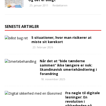
25. januar 2011
Redaktøren
SENESTE ARTIKLER
5 situationer, hvor man risikerer at
miste sit kørekort
23. februar 2026
Når det at “bide tænderne
sammen” ikke længere er nok:
Skandinavisk smertehåndtering i
forandring
18. november 2025
Fra nøgle til digitale
løsninger: En
revolution i
sikkerheden på