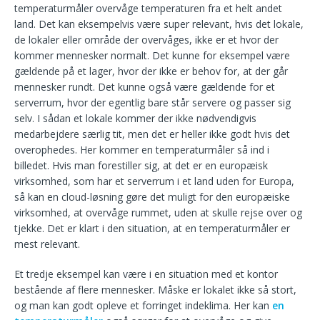
temperaturmåler overvåge temperaturen fra et helt andet
land. Det kan eksempelvis være super relevant, hvis det lokale,
de lokaler eller område der overvåges, ikke er et hvor der
kommer mennesker normalt. Det kunne for eksempel være
gældende på et lager, hvor der ikke er behov for, at der går
mennesker rundt. Det kunne også være gældende for et
serverrum, hvor der egentlig bare står servere og passer sig
selv. I sådan et lokale kommer der ikke nødvendigvis
medarbejdere særlig tit, men det er heller ikke godt hvis det
overophedes. Her kommer en temperaturmåler så ind i
billedet. Hvis man forestiller sig, at det er en europæisk
virksomhed, som har et serverrum i et land uden for Europa,
så kan en cloud-løsning gøre det muligt for den europæiske
virksomhed, at overvåge rummet, uden at skulle rejse over og
tjekke. Det er klart i den situation, at en temperaturmåler er
mest relevant.
Et tredje eksempel kan være i en situation med et kontor
bestående af flere mennesker. Måske er lokalet ikke så stort,
og man kan godt opleve et forringet indeklima. Her kan
en