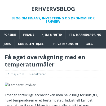
ERHVERVSBLOG
BLOG OM FINANS, INVESTERING OG ØKONOMI FOR
ERHVERV
FORSIDE
FINANS
HJEM & FRITID
IT & MARKEDSFØRING
JURA
KONSULENTHJÆLP
PRIVATØKONOMI
SALG
Få øget overvågning med en
temperaturmåler
1. maj 2018
Redaktøren
I mange forskellige scenarier kan man have brug for indsigt i,
hvad temperaturen er et bestemt sted. Industrielt kan det
være, at der ikke må bliver for varmt eller koldt i et rum,