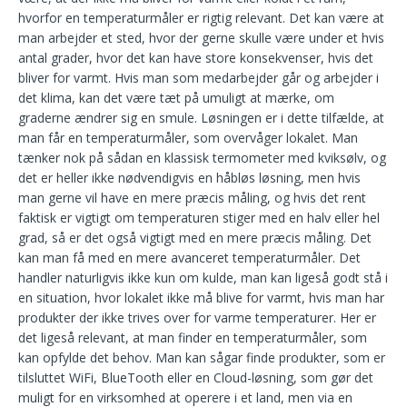
hvorfor en temperaturmåler er rigtig relevant. Det kan være at
man arbejder et sted, hvor der gerne skulle være under et hvis
antal grader, hvor det kan have store konsekvenser, hvis det
bliver for varmt.
Hvis man som medarbejder går og arbejder i
det klima, kan det være tæt på umuligt at mærke, om
graderne ændrer sig en smule. Løsningen er i dette tilfælde, at
man får en temperaturmåler, som overvåger lokalet. Man
tænker nok på sådan en klassisk termometer med kviksølv, og
det er heller ikke nødvendigvis en håbløs løsning, men hvis
man gerne vil have en mere præcis måling, og hvis det rent
faktisk er vigtigt om temperaturen stiger med en halv eller hel
grad, så er det også vigtigt med en mere præcis måling. Det
kan man få med en mere avanceret temperaturmåler. Det
handler naturligvis ikke kun om kulde, man kan ligeså godt stå i
en situation, hvor lokalet ikke må blive for varmt, hvis man har
produkter der ikke trives over for varme temperaturer. Her er
det ligeså relevant, at man finder en temperaturmåler, som
kan opfylde det behov. Man kan sågar finde produkter, som er
tilsluttet WiFi, BlueTooth eller en Cloud-løsning, som gør det
muligt for en virksomhed at operere i et land, men via en