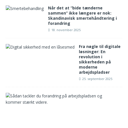
Når det at “bide tænderne
sammen” ikke længere er nok:
Skandinavisk smertehåndtering i
forandring
18. november 2025
Fra nøgle til digitale
løsninger: En
revolution i
sikkerheden på
moderne
arbejdspladser
25. september 2025
S
å
d
a
n
n
a