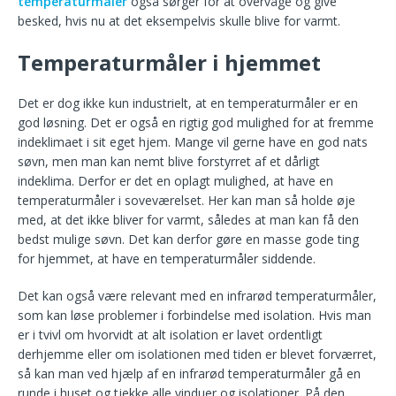
temperaturmåler
også sørger for at overvåge og give
besked, hvis nu at det eksempelvis skulle blive for varmt.
Temperaturmåler i hjemmet
Det er dog ikke kun industrielt, at en temperaturmåler er en
god løsning. Det er også en rigtig god mulighed for at fremme
indeklimaet i sit eget hjem. Mange vil gerne have en god nats
søvn, men man kan nemt blive forstyrret af et dårligt
indeklima. Derfor er det en oplagt mulighed, at have en
temperaturmåler i soveværelset. Her kan man så holde øje
med, at det ikke bliver for varmt, således at man kan få den
bedst mulige søvn. Det kan derfor gøre en masse gode ting
for hjemmet, at have en temperaturmåler siddende.
Det kan også være relevant med en infrarød temperaturmåler,
som kan løse problemer i forbindelse med isolation. Hvis man
er i tvivl om hvorvidt at alt isolation er lavet ordentligt
derhjemme eller om isolationen med tiden er blevet forværret,
så kan man ved hjælp af en infrarød temperaturmåler gå en
runde i huset og tjekke alle vinduer og isolationer. På den