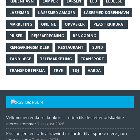
KØBENHAVN
LAMPER
LARSEN
LED
LEDELSE
LÅSESMED
LÅSESMED AMAGER
LÅSESMED KØBENHAVN
MARKETING
ONLINE
OPVASKER
PLASTIKKIRURGI
PRISER
REJSEAFREGNING
RENGØRING
RENGØRINGSMIDLER
RESTAURANT
SUND
TANDLÆGE
TELEMARKETING
TRANSPORT
TRANSPORTFIRMA
TRYK
TØJ
VARDA
BØRSEN
Velkommen erklæret konkurs – retten tilsidesætter udskældte
ejeres stemmer
7. august 2026
Kristian Jensen: Udnyt havvind-milliarder til at sparke mere grøn
energi i gang
7. august 2026