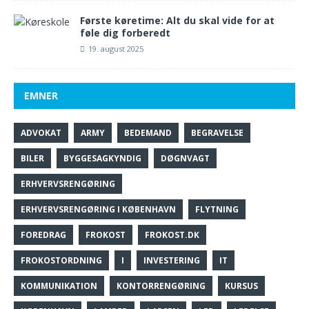
Første køretime: Alt du skal vide for at
føle dig forberedt
19. august 2025
EMNER
ADVOKAT
ARMY
BEDEMAND
BEGRAVELSE
BILER
BYGGESAGKYNDIG
DØGNVAGT
ERHVERVSRENGØRING
ERHVERVSRENGØRING I KØBENHAVN
FLYTNING
FOREDRAG
FROKOST
FROKOST.DK
FROKOSTORDNING
I
INVESTERING
IT
KOMMUNIKATION
KONTORRENGØRING
KURSUS