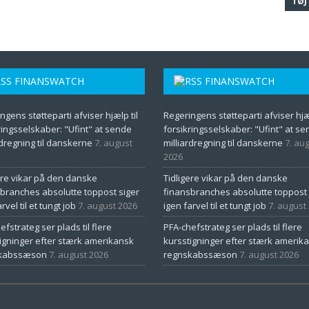
TØJ
FINANSWATCH
FINANSWATCH
ngens støtteparti afviser hjælp til
Regeringens støtteparti afviser hjæl
ringsselskaber: "Ufint" at sende
forsikringsselskaber: "Ufint" at s
rdregning til danskerne
7. august
milliardregning til danskerne
7. au
2026
ere vikar på den danske
Tidligere vikar på den danske
branches absolutte toppost siger
finansbranches absolutte toppost 
rvel til et tungt job
7. august 2026
igen farvel til et tungt job
7. august
efstrateg ser plads til flere
PFA-chefstrateg ser plads til flere
igninger efter stærk amerikansk
kursstigninger efter stærk amerik
kabssæson
7. august 2026
regnskabssæson
7. august 2026