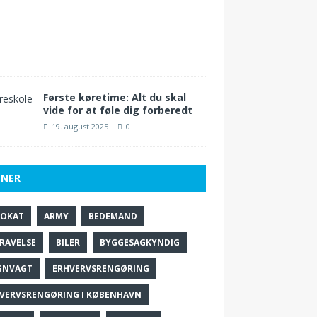
0
2
5
0
Første køretime: Alt du skal
vide for at føle dig forberedt
19. august 2025
0
NER
VOKAT
ARMY
BEDEMAND
RAVELSE
BILER
BYGGESAGKYNDIG
GNVAGT
ERHVERVSRENGØRING
VERVSRENGØRING I KØBENHAVN