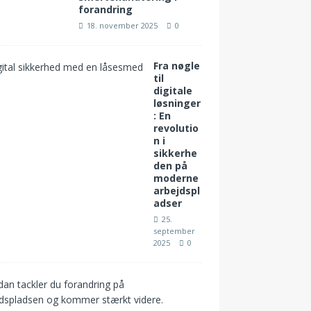
forandring
18. november 2025
0
Fra nøgle
til
digitale
løsninger
: En
revolutio
n i
sikkerhe
den på
moderne
arbejdspl
adser
25.
september
2025
0
S
å
d