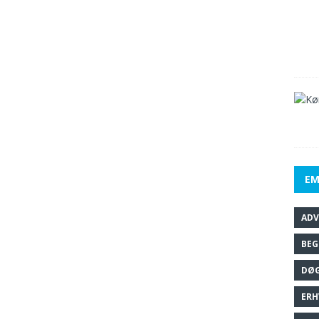
EM
AD
BEG
DØ
ERH