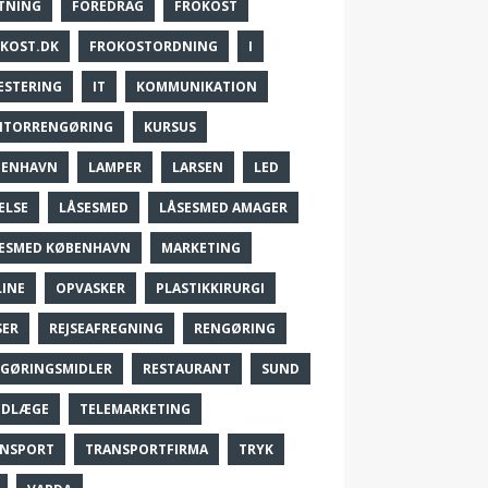
TNING
FOREDRAG
FROKOST
KOST.DK
FROKOSTORDNING
I
ESTERING
IT
KOMMUNIKATION
NTORRENGØRING
KURSUS
BENHAVN
LAMPER
LARSEN
LED
ELSE
LÅSESMED
LÅSESMED AMAGER
ESMED KØBENHAVN
MARKETING
INE
OPVASKER
PLASTIKKIRURGI
SER
REJSEAFREGNING
RENGØRING
GØRINGSMIDLER
RESTAURANT
SUND
NDLÆGE
TELEMARKETING
NSPORT
TRANSPORTFIRMA
TRYK