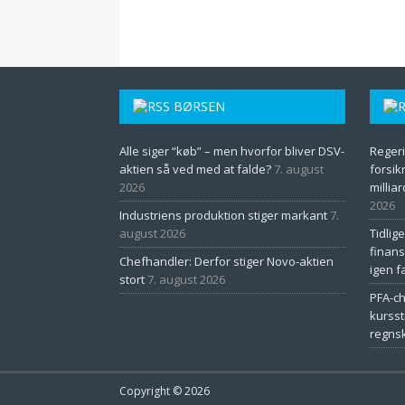
BØRSEN
Alle siger “køb” – men hvorfor bliver DSV-
Regeri
aktien så ved med at falde?
7. august
forsik
2026
millia
2026
Industriens produktion stiger markant
7.
august 2026
Tidlig
finans
Chefhandler: Derfor stiger Novo-aktien
igen fa
stort
7. august 2026
PFA-ch
kursst
regns
Copyright © 2026