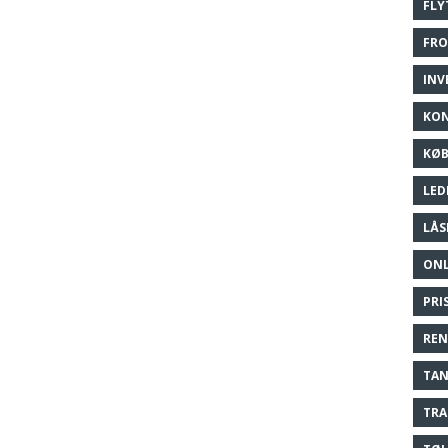
FLY
FRO
INV
KO
KØ
LED
LÅS
ONL
PRI
REN
TA
TRA