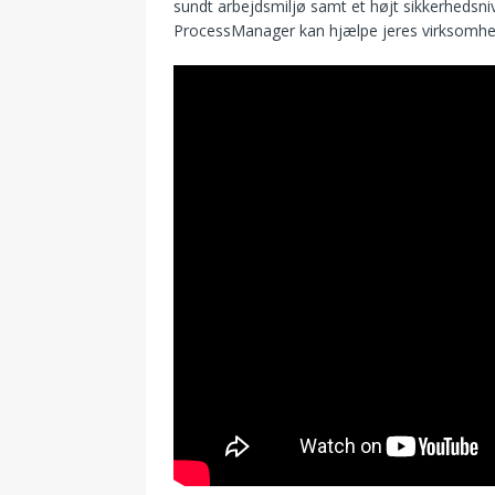
sundt arbejdsmiljø samt et højt sikkerheds
ProcessManager kan hjælpe jeres virksomhed 