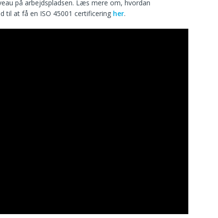
niveau på arbejdspladsen. Læs mere om, hvordan
til at få en ISO 45001 certificering
her
.