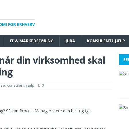
OMI FOR ERHVERV
IT & MARKEDSFØRING
JURA
KONSULENTHJÆLP
når din virksomhed skal
SE
ing
rse
,
Konsulenthjælp
0
ing? Så kan ProcessManager være den helt rigtige