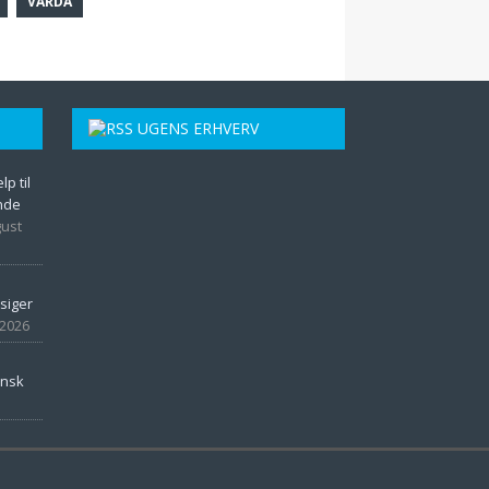
VARDA
UGENS ERHVERV
p til
ende
gust
siger
 2026
ansk