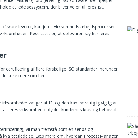
enkel, visuel og brugervenlig ISO software, der hjælper
lde et ledelsessystem, der bliver vejen til jeres ISO
oftware leverer, kan jeres virksomheds arbejdsprocesser
virksomheden. Resultatet er, at softwaren styrker jeres
er
 certificering af flere forskellige ISO standarder, herunder
 du læse mere om her:
virksomheder vælger at få, og den kan være rigtig vigtig at
r, at jeres virksomhed opfylder kundernes krav og behov til
 certificering), vil man fremstå som en seriøs og
på kvalitetsledelse. Læs mere om, hvordan ProcessManager