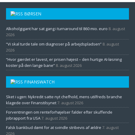
BØRSEN
Alkoholgigant har sat gang i turnaround til 860 mio. euro
8. august
2026
“Vi skal turde tale om diagnoser på arbejdspladsen”
8. august
2026
“Hvor gærdet er lavest, er prisen højest – den hurtige AI-løsning
koster på den lange bane”
8. august 2026
FINANSWATCH
Sket i ugen: Nykredit satte nyt chefhold, mens utilfreds branche
klagede over Finanstilsynet
7. august 2026
Forventningen om renteforhøjelser falder efter skuffende
jobrapport fra USA
7. august 2026
Falsk bankbud dømt for at svindle stribevis af ældre
7. august
2026