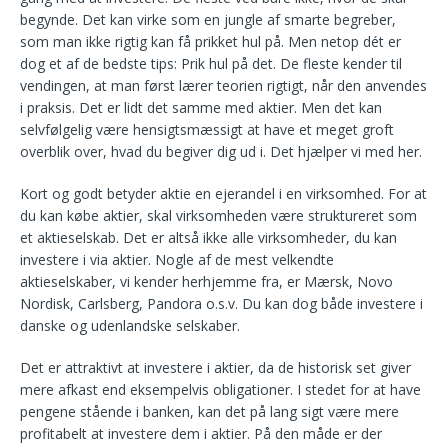
begynde. Det kan virke som en jungle af smarte begreber,
som man ikke rigtig kan få prikket hul på. Men netop dét er
dog et af de bedste tips: Prik hul på det. De fleste kender til
vendingen, at man først lærer teorien rigtigt, når den anvendes
i praksis. Det er lidt det samme med aktier. Men det kan
selvfølgelig være hensigtsmæssigt at have et meget groft
overblik over, hvad du begiver dig ud i. Det hjælper vi med her.
Kort og godt betyder aktie en ejerandel i en virksomhed. For at
du kan købe aktier, skal virksomheden være struktureret som
et aktieselskab. Det er altså ikke alle virksomheder, du kan
investere i via aktier. Nogle af de mest velkendte
aktieselskaber, vi kender herhjemme fra, er Mærsk, Novo
Nordisk, Carlsberg, Pandora o.s.v. Du kan dog både investere i
danske og udenlandske selskaber.
Det er attraktivt at investere i aktier, da de historisk set giver
mere afkast end eksempelvis obligationer. I stedet for at have
pengene stående i banken, kan det på lang sigt være mere
profitabelt at investere dem i aktier. På den måde er der