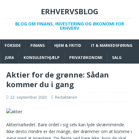
ERHVERVSBLOG
BLOG OM FINANS, INVESTERING OG ØKONOMI FOR
ERHVERV
FORSIDE
FINANS
HJEM & FRITID
IT & MARKEDSFØRING
JURA
KONSULENTHJÆLP
PRIVATØKONOMI
SALG
Aktier for de grønne: Sådan
kommer du i gang
22. september 2020
Redaktøren
Aktiemarkedet. Bare ordet i sig selv kan lyde skræmmende.
Ikke desto mindre er der mange, der drømmer om at komme i
gang med at investere. De fleste ved bare ikke, hvor de skal