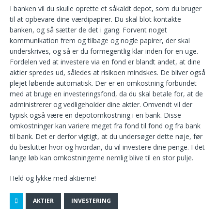
I banken vil du skulle oprette et såkaldt depot, som du bruger
til at opbevare dine værdipapirer. Du skal blot kontakte
banken, og så sætter de det i gang. Forvent noget
kommunikation frem og tilbage og nogle papirer, der skal
underskrives, og så er du formegentlig klar inden for en uge.
Fordelen ved at investere via en fond er blandt andet, at dine
aktier spredes ud, således at risikoen mindskes. De bliver også
plejet løbende automatisk. Der er en omkostning forbundet
med at bruge en investeringsfond, da du skal betale for, at de
administrerer og vedligeholder dine aktier. Omvendt vil der
typisk også være en depotomkostning i en bank. Disse
omkostninger kan variere meget fra fond til fond og fra bank
til bank. Det er derfor vigtigt, at du undersøger dette nøje, før
du beslutter hvor og hvordan, du vil investere dine penge. I det
lange løb kan omkostningerne nemlig blive til en stor pulje.
Held og lykke med aktierne!
AKTIER
INVESTERING