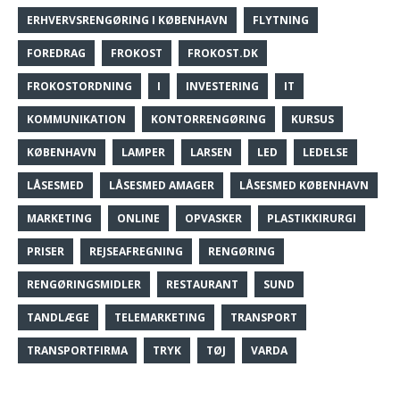
ERHVERVSRENGØRING I KØBENHAVN
FLYTNING
FOREDRAG
FROKOST
FROKOST.DK
FROKOSTORDNING
I
INVESTERING
IT
KOMMUNIKATION
KONTORRENGØRING
KURSUS
KØBENHAVN
LAMPER
LARSEN
LED
LEDELSE
LÅSESMED
LÅSESMED AMAGER
LÅSESMED KØBENHAVN
MARKETING
ONLINE
OPVASKER
PLASTIKKIRURGI
PRISER
REJSEAFREGNING
RENGØRING
RENGØRINGSMIDLER
RESTAURANT
SUND
TANDLÆGE
TELEMARKETING
TRANSPORT
TRANSPORTFIRMA
TRYK
TØJ
VARDA