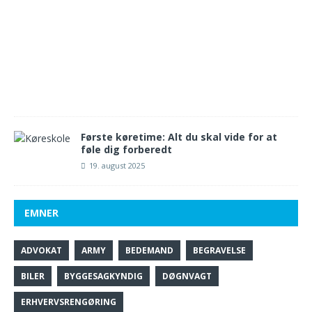
e
m
b
e
r
2
0
2
5
Første køretime: Alt du skal vide for at
føle dig forberedt
19. august 2025
EMNER
ADVOKAT
ARMY
BEDEMAND
BEGRAVELSE
BILER
BYGGESAGKYNDIG
DØGNVAGT
ERHVERVSRENGØRING