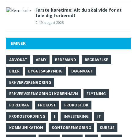
Første køretime: Alt du skal vide for at
føle dig forberedt
19. august 2025
EMNER
ADVOKAT
ARMY
BEDEMAND
BEGRAVELSE
BILER
BYGGESAGKYNDIG
DØGNVAGT
ERHVERVSRENGØRING
ERHVERVSRENGØRING I KØBENHAVN
FLYTNING
FOREDRAG
FROKOST
FROKOST.DK
FROKOSTORDNING
I
INVESTERING
IT
KOMMUNIKATION
KONTORRENGØRING
KURSUS