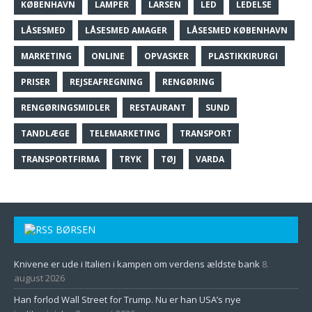
KØBENHAVN
LAMPER
LARSEN
LED
LEDELSE
LÅSESMED
LÅSESMED AMAGER
LÅSESMED KØBENHAVN
MARKETING
ONLINE
OPVASKER
PLASTIKKIRURGI
PRISER
REJSEAFREGNING
RENGØRING
RENGØRINGSMIDLER
RESTAURANT
SUND
TANDLÆGE
TELEMARKETING
TRANSPORT
TRANSPORTFIRMA
TRYK
TØJ
VARDA
BØRSEN
Knivene er ude i Italien i kampen om verdens ældste bank
8.
august 2026
Han forlod Wall Street for Trump. Nu er han USA’s nye