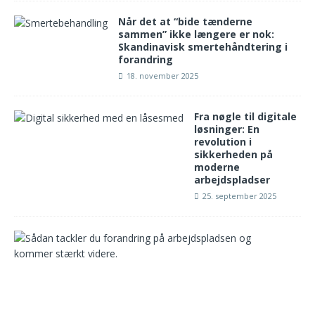
Når det at “bide tænderne
sammen” ikke længere er nok:
Skandinavisk smertehåndtering i
forandring
18. november 2025
Fra nøgle til digitale
løsninger: En
revolution i
sikkerheden på
moderne
arbejdspladser
25. september 2025
S
å
d
a
n
n
a