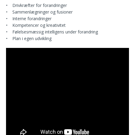
• Drivkræfter for forandringer
• Sammenlægninger og fusioner
• Interne forandringer
• Kompetencer og kreativitet
• Følelsesmæssig intelligens under forandring
• Plan i egen udvikling