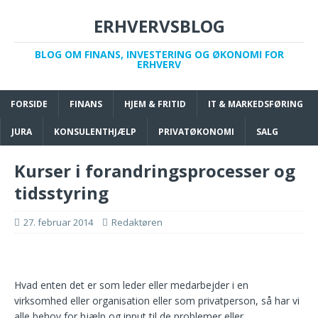
ERHVERVSBLOG
BLOG OM FINANS, INVESTERING OG ØKONOMI FOR
ERHVERV
FORSIDE
FINANS
HJEM & FRITID
IT & MARKEDSFØRING
JURA
KONSULENTHJÆLP
PRIVATØKONOMI
SALG
Kurser i forandringsprocesser og
tidsstyring
27. februar 2014
Redaktøren
Hvad enten det er som leder eller medarbejder i en
virksomhed eller organisation eller som privatperson, så har vi
alle behov for hjælp og input til de problemer eller