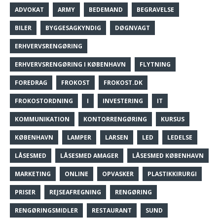
ADVOKAT
ARMY
BEDEMAND
BEGRAVELSE
BILER
BYGGESAGKYNDIG
DØGNVAGT
ERHVERVSRENGØRING
ERHVERVSRENGØRING I KØBENHAVN
FLYTNING
FOREDRAG
FROKOST
FROKOST.DK
FROKOSTORDNING
I
INVESTERING
IT
KOMMUNIKATION
KONTORRENGØRING
KURSUS
KØBENHAVN
LAMPER
LARSEN
LED
LEDELSE
LÅSESMED
LÅSESMED AMAGER
LÅSESMED KØBENHAVN
MARKETING
ONLINE
OPVASKER
PLASTIKKIRURGI
PRISER
REJSEAFREGNING
RENGØRING
RENGØRINGSMIDLER
RESTAURANT
SUND