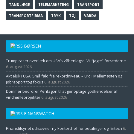
TANDLÆGE
TELEMARKETING
TRANSPORT
TRANSPORTFIRMA
TRYK
TØJ
VARDA
BØRSEN
Trump raser over læk om USA’s våbenlagre: Vil “jagte” forræderne
6. august 2026
Aktieluk i USA: Små fald fra rekordniveau – uro i Mellemøsten og
jobrapport tog fokus
6. august 2026
Dommer beordrer Pentagon til at genoptage godkendelser af
vindmølleprojekter
6. august 2026
FINANSWATCH
Finanstilsynet udnævner ny kontorchef for betalinger og fintech
6.