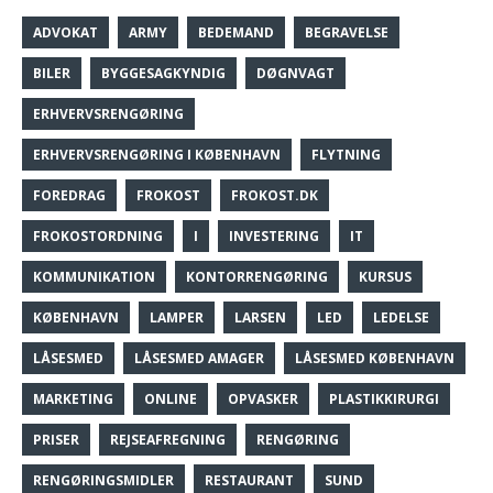
ADVOKAT
ARMY
BEDEMAND
BEGRAVELSE
BILER
BYGGESAGKYNDIG
DØGNVAGT
ERHVERVSRENGØRING
ERHVERVSRENGØRING I KØBENHAVN
FLYTNING
FOREDRAG
FROKOST
FROKOST.DK
FROKOSTORDNING
I
INVESTERING
IT
KOMMUNIKATION
KONTORRENGØRING
KURSUS
KØBENHAVN
LAMPER
LARSEN
LED
LEDELSE
LÅSESMED
LÅSESMED AMAGER
LÅSESMED KØBENHAVN
MARKETING
ONLINE
OPVASKER
PLASTIKKIRURGI
PRISER
REJSEAFREGNING
RENGØRING
RENGØRINGSMIDLER
RESTAURANT
SUND