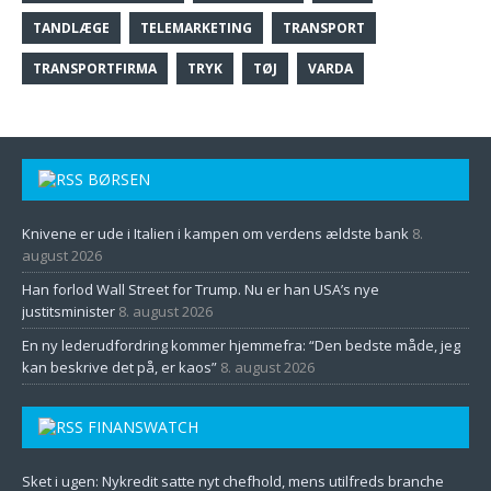
TANDLÆGE
TELEMARKETING
TRANSPORT
TRANSPORTFIRMA
TRYK
TØJ
VARDA
BØRSEN
Knivene er ude i Italien i kampen om verdens ældste bank
8.
august 2026
Han forlod Wall Street for Trump. Nu er han USA’s nye
justitsminister
8. august 2026
En ny lederudfordring kommer hjemmefra: “Den bedste måde, jeg
kan beskrive det på, er kaos”
8. august 2026
FINANSWATCH
Sket i ugen: Nykredit satte nyt chefhold, mens utilfreds branche