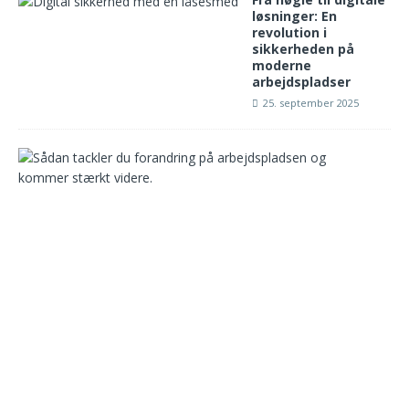
løsninger: En
revolution i
sikkerheden på
moderne
arbejdspladser
25. september 2025
S
å
d
a
n
n
a
v
i
g
e
r
e
r
d
u