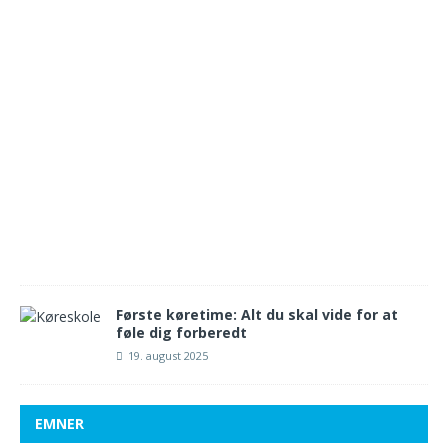
4
.
s
e
p
t
e
m
b
e
r
2
0
2
5
Første køretime: Alt du skal vide for at
føle dig forberedt
19. august 2025
EMNER