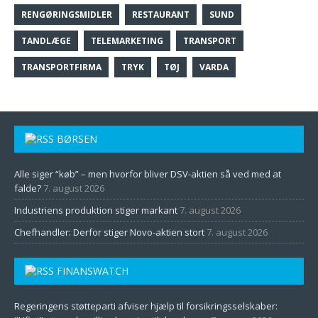
RENGØRINGSMIDLER
RESTAURANT
SUND
TANDLÆGE
TELEMARKETING
TRANSPORT
TRANSPORTFIRMA
TRYK
TØJ
VARDA
BØRSEN
Alle siger “køb” – men hvorfor bliver DSV-aktien så ved med at
falde?
7. august 2026
Industriens produktion stiger markant
7. august 2026
Chefhandler: Derfor stiger Novo-aktien stort
7. august 2026
FINANSWATCH
Regeringens støtteparti afviser hjælp til forsikringsselskaber: