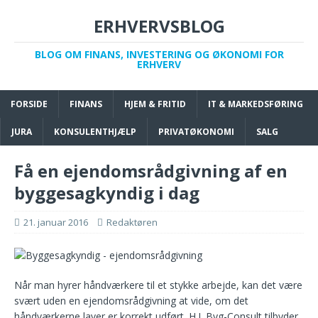
ERHVERVSBLOG
BLOG OM FINANS, INVESTERING OG ØKONOMI FOR
ERHVERV
FORSIDE
FINANS
HJEM & FRITID
IT & MARKEDSFØRING
JURA
KONSULENTHJÆLP
PRIVATØKONOMI
SALG
Få en ejendomsrådgivning af en
byggesagkyndig i dag
21. januar 2016
Redaktøren
Når man hyrer håndværkere til et stykke arbejde, kan det være
svært uden en ejendomsrådgivning at vide, om det
håndværkerne laver er korrekt udført. H.J. Byg-Consult tilbyder