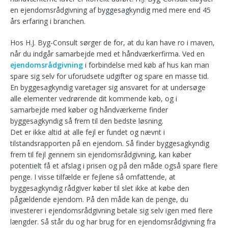
en ejendomsrådgivning af byggesagkyndig med mere end 45
års erfaring i branchen.
Hos H.J. Byg-Consult sørger de for, at du kan have ro i maven,
når du indgår samarbejde med et håndværkerfirma. Ved en
ejendomsrådgivning
i forbindelse med køb af hus kan man
spare sig selv for uforudsete udgifter og spare en masse tid.
En byggesagkyndig varetager sig ansvaret for at undersøge
alle elementer vedrørende dit kommende køb, og i
samarbejde med køber og håndværkerne finder
byggesagkyndig så frem til den bedste løsning.
Det er ikke altid at alle fejl er fundet og nævnt i
tilstandsrapporten på en ejendom. Så finder byggesagkyndig
frem til fejl gennem sin ejendomsrådgivning, kan køber
potentielt få et afslag i prisen og på den måde også spare flere
penge. I visse tilfælde er fejlene så omfattende, at
byggesagkyndig rådgiver køber til slet ikke at købe den
pågældende ejendom. På den måde kan de penge, du
investerer i ejendomsrådgivning betale sig selv igen med flere
længder. Så står du og har brug for en ejendomsrådgivning fra