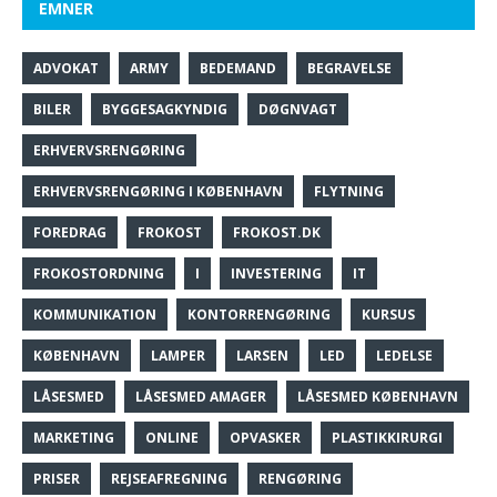
EMNER
ADVOKAT
ARMY
BEDEMAND
BEGRAVELSE
BILER
BYGGESAGKYNDIG
DØGNVAGT
ERHVERVSRENGØRING
ERHVERVSRENGØRING I KØBENHAVN
FLYTNING
FOREDRAG
FROKOST
FROKOST.DK
FROKOSTORDNING
I
INVESTERING
IT
KOMMUNIKATION
KONTORRENGØRING
KURSUS
KØBENHAVN
LAMPER
LARSEN
LED
LEDELSE
LÅSESMED
LÅSESMED AMAGER
LÅSESMED KØBENHAVN
MARKETING
ONLINE
OPVASKER
PLASTIKKIRURGI
PRISER
REJSEAFREGNING
RENGØRING