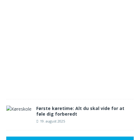
e
4
.
s
e
p
t
e
m
b
e
r
2
0
2
5
Første køretime: Alt du skal vide for at
føle dig forberedt
19. august 2025