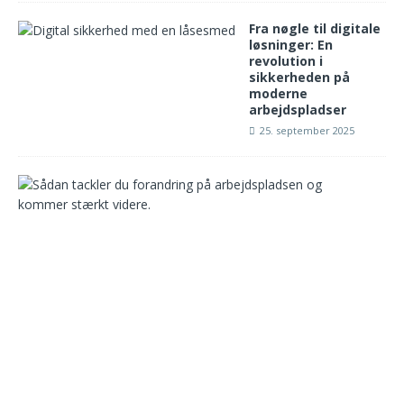
Fra nøgle til digitale
løsninger: En
revolution i
sikkerheden på
moderne
arbejdspladser
25. september 2025
S
å
d
a
n
n
a
v
i
g
e
r
e
r