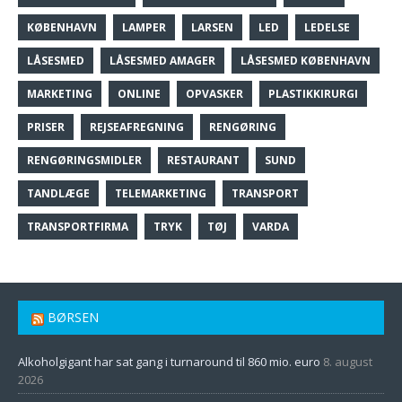
KØBENHAVN
LAMPER
LARSEN
LED
LEDELSE
LÅSESMED
LÅSESMED AMAGER
LÅSESMED KØBENHAVN
MARKETING
ONLINE
OPVASKER
PLASTIKKIRURGI
PRISER
REJSEAFREGNING
RENGØRING
RENGØRINGSMIDLER
RESTAURANT
SUND
TANDLÆGE
TELEMARKETING
TRANSPORT
TRANSPORTFIRMA
TRYK
TØJ
VARDA
BØRSEN
Alkoholgigant har sat gang i turnaround til 860 mio. euro
8. august
2026