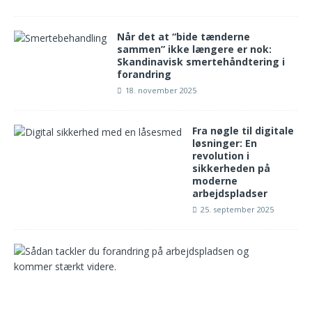
Når det at “bide tænderne
sammen” ikke længere er nok:
Skandinavisk smertehåndtering i
forandring
18. november 2025
Fra nøgle til digitale
løsninger: En
revolution i
sikkerheden på
moderne
arbejdspladser
25. september 2025
S
å
d
a
n