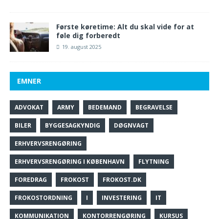
Første køretime: Alt du skal vide for at
føle dig forberedt
19. august 2025
EMNER
ADVOKAT
ARMY
BEDEMAND
BEGRAVELSE
BILER
BYGGESAGKYNDIG
DØGNVAGT
ERHVERVSRENGØRING
ERHVERVSRENGØRING I KØBENHAVN
FLYTNING
FOREDRAG
FROKOST
FROKOST.DK
FROKOSTORDNING
I
INVESTERING
IT
KOMMUNIKATION
KONTORRENGØRING
KURSUS