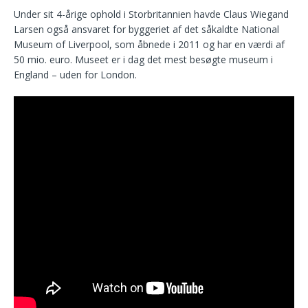
Under sit 4-årige ophold i Storbritannien havde Claus Wiegand
Larsen også ansvaret for byggeriet af det såkaldte National
Museum of Liverpool, som åbnede i 2011 og har en værdi af
50 mio. euro. Museet er i dag det mest besøgte museum i
England – uden for London.