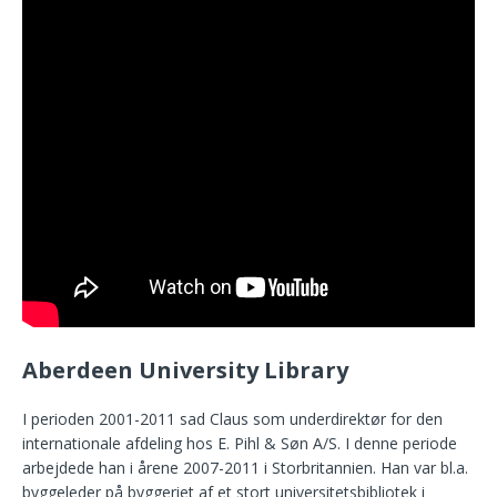
Aberdeen University Library
I perioden 2001-2011 sad Claus som underdirektør for den
internationale afdeling hos E. Pihl & Søn A/S. I denne periode
arbejdede han i årene 2007-2011 i Storbritannien. Han var bl.a.
byggeleder på byggeriet af et stort universitetsbibliotek i