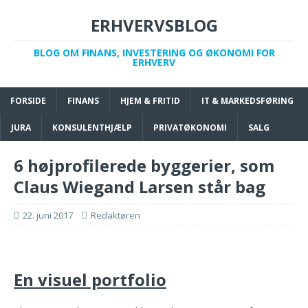
ERHVERVSBLOG
BLOG OM FINANS, INVESTERING OG ØKONOMI FOR
ERHVERV
FORSIDE
FINANS
HJEM & FRITID
IT & MARKEDSFØRING
JURA
KONSULENTHJÆLP
PRIVATØKONOMI
SALG
6 højprofilerede byggerier, som
Claus Wiegand Larsen står bag
22. juni 2017
Redaktøren
En visuel portfolio